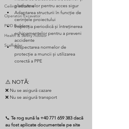
platformelor pentru acces sigur
Ceiling Installers
Adaptarea structurii în funcție de 
Operatori Excavator
cerințele proiectului
POD Builders
Inspecția periodică și întreținerea 
echipamentelor pentru a preveni 
Health & Safety Advisor
accidente
Scaffolder
Respectarea normelor de 
protecție a muncii și utilizarea 
corectă a PPE
⚠️ NOTĂ:
❌ Nu se asigură cazare
❌ Nu se asigură transport
📞 
Te rog sună la +40 771 659 383 dacă 
au fost aplicate documentele pe site