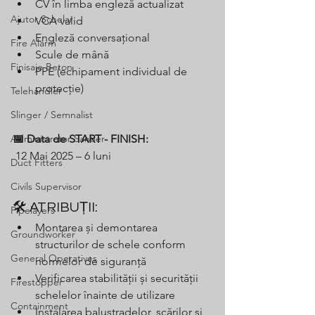
CV în limba engleză actualizat
Ajutor Schelar
VCA valid
Engleză conversațional
Fire Alarm
Scule de mână
Finisaje Beton
PPE (echipament individual de 
protecție)
Telehandler
Slinger / Semnalist
Administrator Santier
📅 Data de START - FINISH:
 12 Mai 2025 – 6 luni
Duct Fitters
Civils Supervisor
🛠️ ATRIBUȚII:
Pipelayers
Montarea și demontarea 
Groundworker
structurilor de schele conform 
General Operatives
normelor de siguranță
Verificarea stabilității și securității 
Firestopper
schelelor înainte de utilizare
Containment
Instalarea balustradelor, scărilor și 