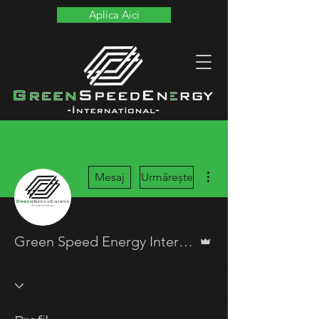
Aplica Aici
Mai multe acțiuni
Mesaj
Urmărește
Admin
Green Speed Energy International