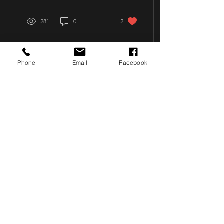
săpt. cu...
281
0
2
Phone
Email
Facebook
Join The
Success!
Enroll Now