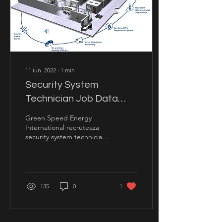
11 iun. 2022
∙
1
min
Security System
Technician Job Data
Center Amsterdam
Green Speed Energy
International recruteaza
security system techniciani
pentru Data Center in
Amsterdam. Cerinte:
Certificat Electrician...
135
0
1