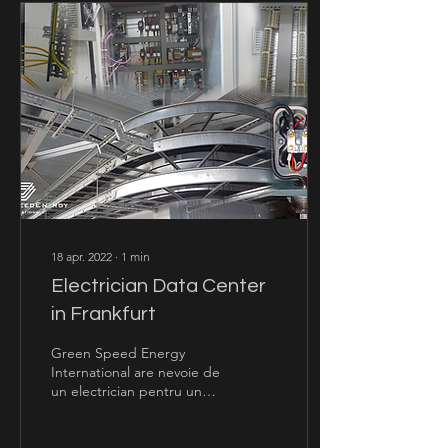
18 apr. 2022
∙
1
min
Electrician Data Center
in Frankfurt
Green Speed Energy
International are nevoie de
un electrician pentru un
Data Center in Frankfurt
pentru o perioadă de 3