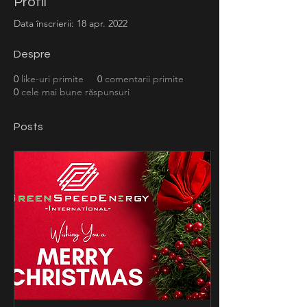
Profil
Data înscrierii: 18 apr. 2022
Despre
0
like-uri primite
0
comentarii primite
0
cele mai bune răspunsuri
Posts