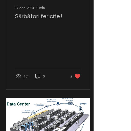
17 dec. 2024
∙
0
min
Sărbători fericite !
151
0
2