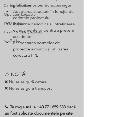
platformelor pentru acces sigur
Ceiling Installers
Adaptarea structurii în funcție de 
Operatori Excavator
cerințele proiectului
POD Builders
Inspecția periodică și întreținerea 
echipamentelor pentru a preveni 
Health & Safety Advisor
accidente
Scaffolder
Respectarea normelor de 
protecție a muncii și utilizarea 
corectă a PPE
⚠️ NOTĂ:
❌ Nu se asigură cazare
❌ Nu se asigură transport
📞 
Te rog sună la +40 771 659 383 dacă 
au fost aplicate documentele pe site