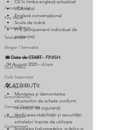
CV în limba engleză actualizat
Ajutor Schelar
VCA valid
Engleză conversațional
Fire Alarm
Scule de mână
Finisaje Beton
PPE (echipament individual de 
protecție)
Telehandler
Slinger / Semnalist
Administrator Santier
📅 Data de START - FINISH:
 04 August 2025 – 6 luni
Duct Fitters
Civils Supervisor
🛠️ ATRIBUȚII:
Pipelayers
Montarea și demontarea 
Groundworker
structurilor de schele conform 
General Operatives
normelor de siguranță
Verificarea stabilității și securității 
Firestopper
schelelor înainte de utilizare
Containment
Instalarea balustradelor, scărilor și 