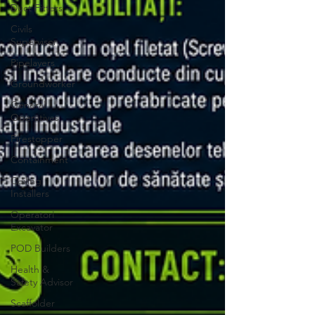
Duct Fitters
Civils
Supervisor
Pipelayers
Groundworker
General
Operatives
Firestopper
Containment
Ceiling
Installers
Operatori
Excavator
POD Builders
Health &
Safety Advisor
Scaffolder