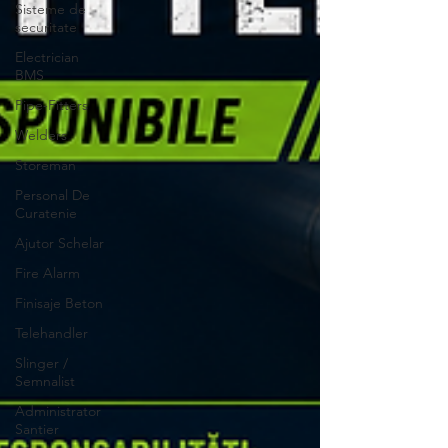
Sisteme de
securitate
Electrician
BMS
Pipe-Fitters
Welders
Storeman
Personal De
Curatenie
Ajutor Schelar
Fire Alarm
Finisaje Beton
Telehandler
Slinger /
Semnalist
Administrator
Santier