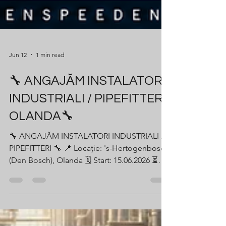
Jun 12
1 min read
🔧 ANGAJĂM INSTALATORI
INDUSTRIALI / PIPEFITTERI
OLANDA🔧
🔧 ANGAJĂM INSTALATORI INDUSTRIALI /
PIPEFITTERI 🔧 📍 Locație: 's-Hertogenbosch
(Den Bosch), Olanda 🗓️ Start: 15.06.2026 ⏳
Durată: 6 luni inițial (cu posibilitate de
prelungire) 👷 Poziții disponibile: 2 💶
Salariu: 329€/zi net 🕒 Program: * Luni -