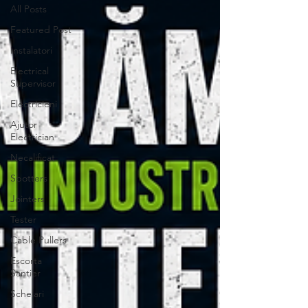
All Posts
Featured Post
Instalatori
Electrical
Supervisor
Electricieni
Ajutor
Electrician
Necalificat
Spotters
Jointers
Tester
Cable Pullers
Escorta
Santier
Schelari