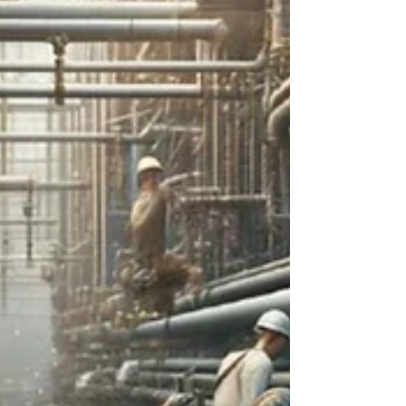
Vineri: 07:00 - 17:00 (9 ore plătite/zi) *
Sâmbătă disponibilă o dată la două
săptămâni 📌 CERINȚE OBLIGATORII: ✔️
Experiență demonstrabilă ca Pipefitter /
Instalator Industrial ✔️ VCA Olanda - Belgia /
CSCS / IPAF ✔️ CV actualiz