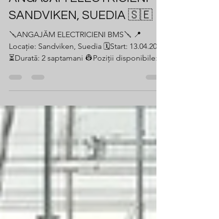
ANGAJĂM ELECTRICIENI
SANDVIKEN, SUEDIA 🇸🇪
🪛ANGAJĂM ELECTRICIENI BMS🪛 📍
Locație: Sandviken, Suedia 🗓️Start: 13.04.2026
⏳Durată: 2 saptamani 👷Poziții disponibile: 4
💶 Salariu: 31€/oră 🕒 Program: 55
ore/săptămână 📌 CERINȚE OBLIGATORII:
*Calificare *VCA valid *iPAF valid *CV în
limba engleză (actualizat) *Engleză
conversațională *PPE complet 🔧
Responsabilități – Electrician BMS Terminare
cabluri BMS (CAT6, Belden, cabluri ecranate)
in panouri si echipamente Conectare
senzori, actuatori si controlere conform sch