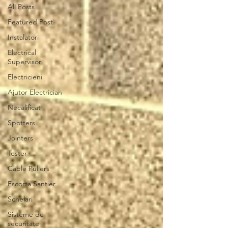
All Posts
Featured Post
Instalatori
Electrical
Supervisor
Electricieni
Ajutor Electrician
Necalificat
Spotters
Jointers
Tester
Cable Pullers
Escorta Santier
Schelari
Sisteme de
securitate