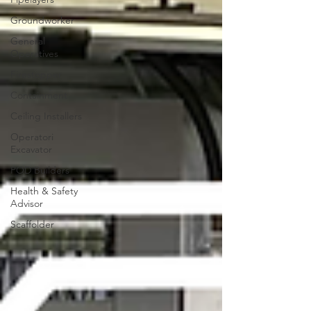
Groundworker
General
Operatives
Firestopper
Containment
Ceiling Installers
Operatori
Excavator
POD Builders
Health & Safety
Advisor
Scaffolder