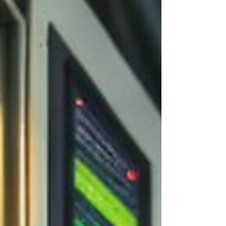
Electricieni si 3 Ajutoare 🔧 POST: Electrician
💶 SALARIU: 32€/oră 🕒 PROGRAM: 50 ore /
săptămână 🔧 POST: GO's 💶 SALARIU:
30€/oră 🕒 PROGRAM: 50 ore / săptămână
📌 CERINȚE OBLIGATORII: VCA valid CV în
limba engleză (actualizat) Engleză
conversațional PPE complet 🔩
RESPONSABILITĂȚI: 🔧 Electrician: Instalare
sistem