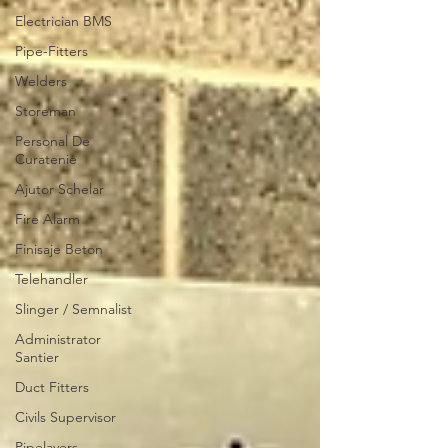
Electrician BMS
Pipe-Fitters
Welders
Storeman
Personal De
Curatenie
Ajutor Schelar
Fire Alarm
Finisaje Beton
Telehandler
Slinger / Semnalist
Administrator
Santier
Duct Fitters
Civils Supervisor
Pipelayers