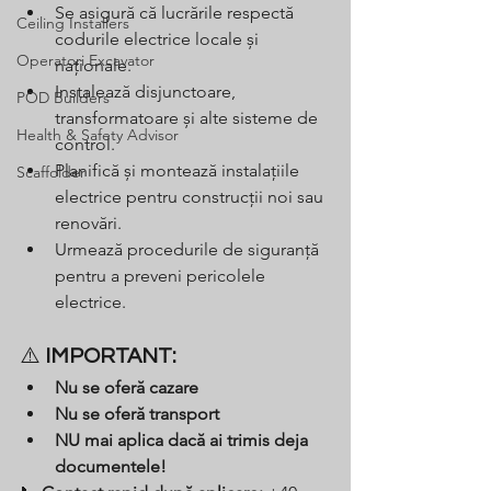
Se asigură că lucrările respectă 
Ceiling Installers
codurile electrice locale și 
Operatori Excavator
naționale.
Instalează disjunctoare, 
POD Builders
transformatoare și alte sisteme de 
Health & Safety Advisor
control.
Planifică și montează instalațiile 
Scaffolder
electrice pentru construcții noi sau 
renovări.
Urmează procedurile de siguranță 
pentru a preveni pericolele 
electrice.
⚠️ 
IMPORTANT:
Nu se oferă cazare
Nu se oferă transport
NU mai aplica dacă ai trimis deja 
documentele!