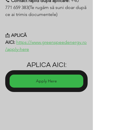
📞 
Contact rapid după aplicare:
 +40 
771 659 383(Te rugăm să suni doar după 
ce ai trimis documentele)
📩 
APLICĂ 
AICI:
https://www.greenspeedenergy.ro
/apply-here
APLICA AICI:
Apply Here