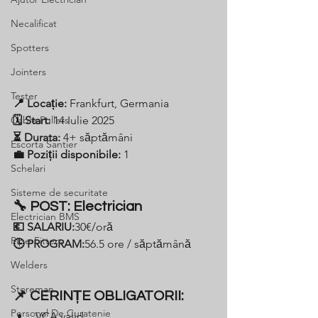
Necalificat
Spotters
Jointers
Tester
📍 Locație:
 Frankfurt, Germania
Cable Pullers
🗓️ Start:
 14 Iulie 2025
⏳ Durata:
 4+ săptămâni
Escorta Santier
💼 Poziții disponibile:
 1
Schelari
Sisteme de securitate
🔧 POST: Electrician
Electrician BMS
💶 SALARIU:
30€/oră 
Pipe-Fitters
🕒 PROGRAM:
56.5 ore / săptămână
Welders
Storeman
📌 CERINȚE OBLIGATORII:
Personal De Curatenie
VCA valid