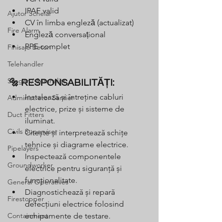
IPAF valid
Ajutor Schelar
CV în limba engleză (actualizat)
Fire Alarm
Engleză conversațional
PPE complet
Finisaje Beton
Telehandler
Slinger / Semnalist
🔩 RESPONSABILITĂȚI:
Instalează și întreține cabluri 
Administrator Santier
electrice, prize și sisteme de 
Duct Fitters
iluminat.
Civils Supervisor
Citește și interpretează schițe 
tehnice și diagrame electrice.
Pipelayers
Inspectează componentele 
Groundworker
electrice pentru siguranță și 
funcționalitate.
General Operatives
Diagnostichează și repară 
Firestopper
defecțiuni electrice folosind 
Containment
echipamente de testare.