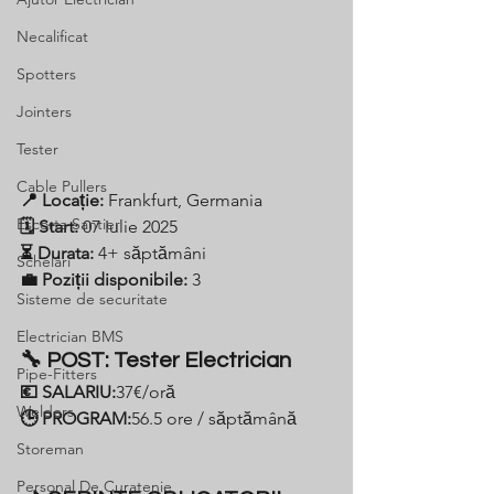
Necalificat
Spotters
Jointers
Tester
Cable Pullers
📍 Locație:
 Frankfurt, Germania
Escorta Santier
🗓️ Start:
 07 Iulie 2025
⏳ Durata:
 4+ săptămâni
Schelari
💼 Poziții disponibile:
 3
Sisteme de securitate
Electrician BMS
🔧 POST: Tester Electrician
Pipe-Fitters
💶 SALARIU:
37€/oră 
Welders
🕒 PROGRAM:
56.5 ore / săptămână
Storeman
Personal De Curatenie