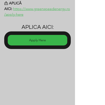
📩 
APLICĂ 
AICI:
https://www.greenspeedenergy.ro
/apply-here
APLICA AICI:
Apply Here