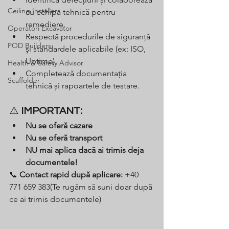
Ceiling Installers
cu echipa tehnică pentru 
remediere.
Operatori Excavator
Respectă procedurile de siguranță 
POD Builders
și standardele aplicabile (ex: ISO, 
Uptime).
Health & Safety Advisor
Completează documentația 
Scaffolder
tehnică și rapoartele de testare.
⚠️ 
IMPORTANT:
Nu se oferă cazare
Nu se oferă transport
NU mai aplica dacă ai trimis deja 
documentele!
📞 
Contact rapid după aplicare:
 +40 
771 659 383(Te rugăm să suni doar după 
ce ai trimis documentele)