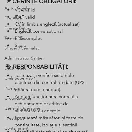
📌 CERINȚE OBLIGATORII:
Ajutor Schelar
VCA valid 
IPAF valid
Fire Alarm
CV în limba engleză (actualizat)
Finisaje Beton
Engleză conversațional
Telehandler
PPE complet
Scule 
Slinger / Semnalist
Administrator Santier
🔩 RESPONSABILITĂȚI:
Duct Fitters
Testează și verifică sistemele 
Civils Supervisor
electrice din centrul de date (UPS, 
Pipelayers
generatoare, panouri).
Asigură funcționarea corectă a 
Groundworker
echipamentelor critice de 
General Operatives
alimentare cu energie.
Efectuează măsurători și teste de 
Firestopper
continuitate, izolație și sarcină.
Containment
Identifică defecțiuni și colaborează 