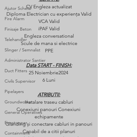
CV Engleza actualizat
Ajutor Schelar
Diploma Electrician cu experiența Valid
Fire Alarm
VCA Valid
iPAF Valid
Finisaje Beton
Engleza conversational
Telehandler
Scule de mana si electrice
Slinger / Semnalist
PPE
Administrator Santier
Data START - FINISH:
Duct Fitters
25 Noiembrie2024 
6 Luni
Civils Supervisor
Pipelayers
ATRIBUTII:
Groundworker
Instalare traseu cabluri
Conexiuni panouri Conexiuni 
General Operatives
echipamente
Firestopper
Glanding și conectare cabluri in panouri
Capabil de a citii planuri
Containment