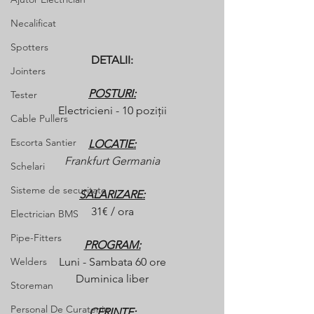
Necalificat
Spotters
DETALII:
Jointers
POSTURI:
Tester
Electricieni - 10 poziții
Cable Pullers
Escorta Santier
LOCATIE:
Frankfurt Germania
Schelari
Sisteme de securitate
SALARIZARE:
31€ / ora
Electrician BMS
Pipe-Fitters
PROGRAM:
Welders
Luni - Sambata 60 ore
Duminica liber
Storeman
Personal De Curatenie
CERINTE: