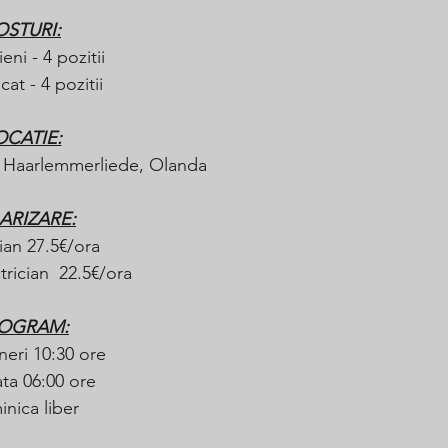
OSTURI:
ieni - 4 pozitii
cat - 4 pozitii
OCATIE:
A Haarlemmerliede, Olanda
ARIZARE:
ian 27.5€/ora 
trician  22.5€/ora
OGRAM:
neri 10:30 ore 
ta 06:00 ore
nica liber