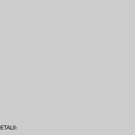
General Operatives
Firestopper
ETALII: