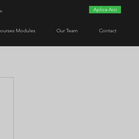
Aplica Aici
In
ourses Modules
Our Team
Contact