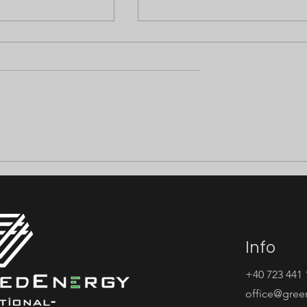
 ELECTRICIENI
⚡ ANGAJĂM ELECTRICIEN
M ⚡
FIRE ALARM ⚡
Info
+40 723 441 
office@gree