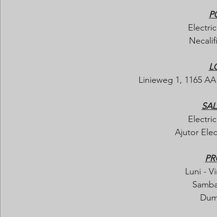
P
Electric
Necalifi
L
Linieweg 1, 1165 A
SAL
Electric
Ajutor Elec
PR
Luni - Vi
Samba
Dumi