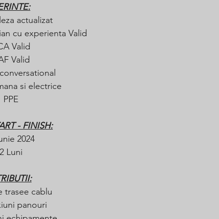
ERINTE:
eza actualizat
ian cu experienta Valid
CA Valid
AF Valid
conversational
ana si electrice
PPE
ART - FINISH:
unie 2024 
2 Luni
RIBUTII:
e trasee cablu
iuni panouri
i echipamente