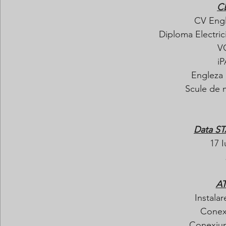
C
CV Engl
Diploma Electric
V
iP
Engleza 
Scule de m
Data ST
17 I
AT
Instalar
Conex
Conexiun