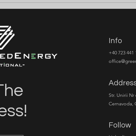
 ELECTRICIENI
⚡ ANGAJĂM CABLE
M ⚡
PULLERS ⚡
Info
+40 723 441 
office@gree
Addres
The
Str. Unirii Nr
Cernavoda, 
ess!
Follow