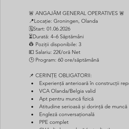
🚨 ANGAJĂM GENERAL OPERATIVES 🚨
📍Locație: Groningen, Olanda
🗓️Start: 01.06.2026
⏳Durată: 4–6 Săptămâni
👷 Poziții disponibile: 3
💶 Salariu: 22€/oră Net
🕒 Program: 60 ore/săptămână
📌 CERINȚE OBLIGATORII:
Experiență anterioară în construcții rep
VCA Olanda/Belgia valid
Apt pentru muncă fizică
Atitudine serioasă și dorință de muncă
Engleză conversațională
PPE complet