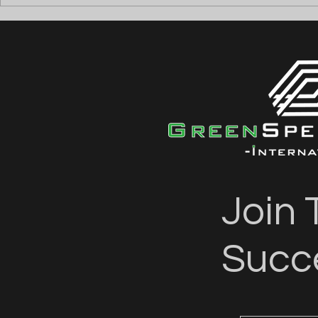
⚡ ANGAJĂM ELECTRICIENI
⚡ ANGAJĂM
TESTERI (DEAD & LIVE
FIRE ALAR
TESTING) ⚡
Join 
Succ