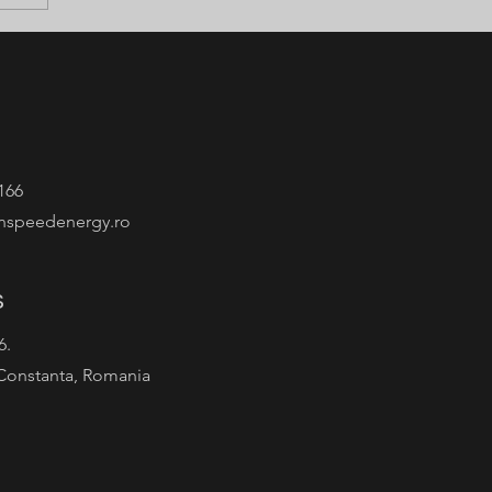
166
nspeedenergy.ro
s
 6.
Constanta, Romania