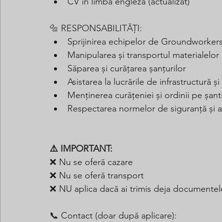
CV în limba engleză (actualizat)
🔩 RESPONSABILITĂȚI:
Sprijinirea echipelor de Groundworkers în
Manipularea și transportul materialelor ș
Săparea și curățarea șanțurilor
Asistarea la lucrările de infrastructură și u
Menținerea curățeniei și ordinii pe șant
Respectarea normelor de siguranță și a 
⚠️ IMPORTANT:
❌ Nu se oferă cazare
❌ Nu se oferă transport
❌ NU aplica dacă ai trimis deja documentel
📞 Contact (doar după aplicare): 