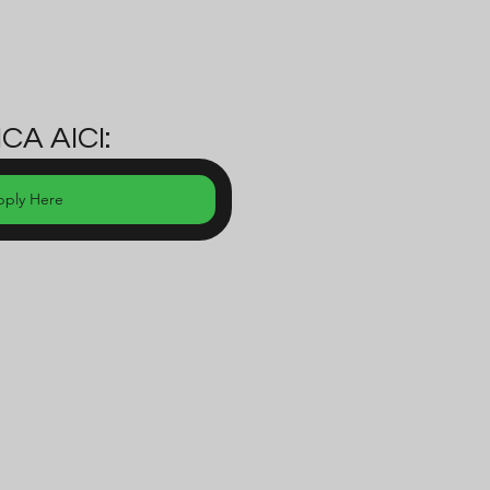
CA AICI:
pply Here