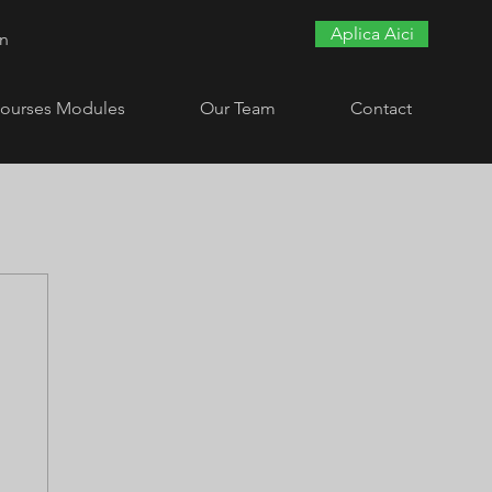
Aplica Aici
In
ourses Modules
Our Team
Contact