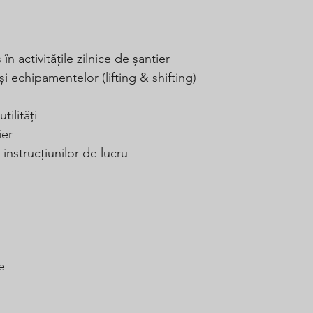
 activitățile zilnice de șantier
i echipamentelor (lifting & shifting)
tilități
ier
instrucțiunilor de lucru
e