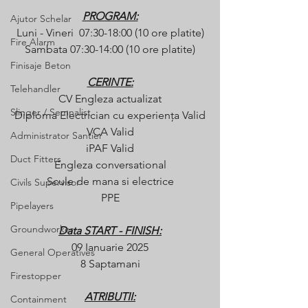
PROGRAM:
Ajutor Schelar
Luni - Vineri  07:30-18:00 (10 ore platite)
Fire Alarm
Sambata 07:30-14:00 (10 ore platite)
Finisaje Beton
CERINTE:
Telehandler
CV Engleza actualizat
Slinger / Semnalist
Diploma Electrician cu experiența Valid
VCA Valid
Administrator Santier
iPAF Valid
Duct Fitters
Engleza conversational
Scule de mana si electrice
Civils Supervisor
PPE
Pipelayers
Groundworker
Data START - FINISH:
09 Ianuarie 2025
General Operatives
8 Saptamani
Firestopper
ATRIBUTII:
Containment