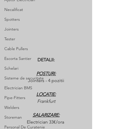
Necalificat
Spotters
Jointers
Tester
Cable Pullers
Escorta Santier
DETALII:
Schelari
POSTURI:
Sisteme de securitate
Jointers - 4 pozitii
Electrician BMS
LOCATIE:
Pipe-Fitters
Frankfurt
Welders
SALARIZARE:
Storeman
Electrician 33€/ora 
Personal De Curatenie