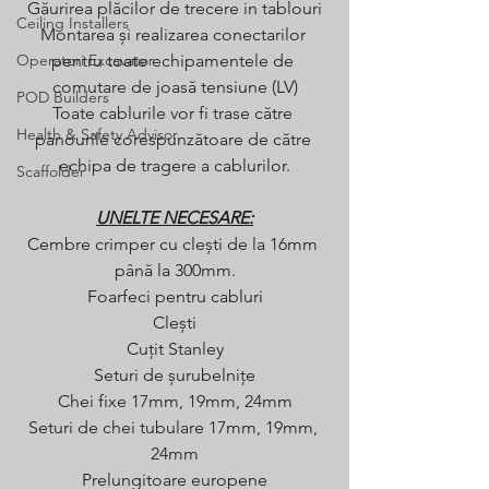
Găurirea plăcilor de trecere in tablouri
Ceiling Installers
Montarea și realizarea conectarilor 
Operatori Excavator
pentru toate echipamentele de 
comutare de joasă tensiune (LV)
POD Builders
Toate cablurile vor fi trase către 
Health & Safety Advisor
panourile corespunzătoare de către 
echipa de tragere a cablurilor.
Scaffolder
UNELTE NECESARE:
Cembre crimper cu clești de la 16mm 
până la 300mm.
Foarfeci pentru cabluri
Clești
Cuțit Stanley
Seturi de șurubelnițe
Chei fixe 17mm, 19mm, 24mm
Seturi de chei tubulare 17mm, 19mm, 
24mm
Prelungitoare europene