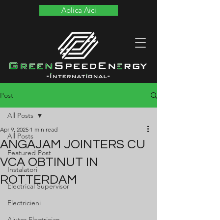
Aplica Aici
Post
All Posts
Apr 9, 2025
1 min read
All Posts
ANGAJAM JOINTERS CU
Featured Post
VCA OBTINUT IN
Instalatori
ROTTERDAM
Electrical Supervisor
Electricieni
Ajutor Electrician