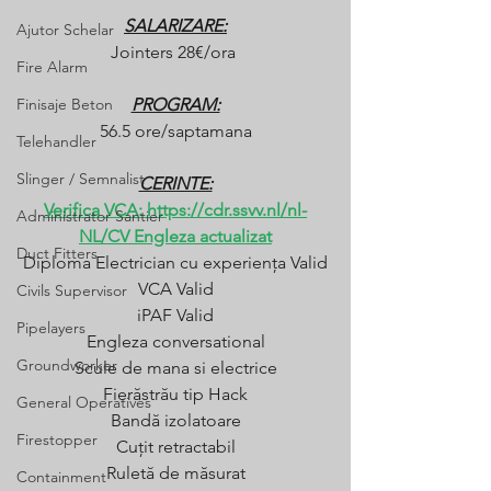
SALARIZARE:
Ajutor Schelar
Jointers 28€/ora 
Fire Alarm
Finisaje Beton
PROGRAM:
56.5 ore/saptamana
Telehandler
Slinger / Semnalist
CERINTE:
Verifica VCA: 
https://cdr.ssvv.nl/nl-
Administrator Santier
NL/
CV Engleza actualizat
Duct Fitters
Diploma Electrician cu experiența Valid
VCA Valid
Civils Supervisor
iPAF Valid
Pipelayers
Engleza conversational
Groundworker
Scule de mana si electrice
Fierăstrău tip Hack
General Operatives
Bandă izolatoare
Firestopper
Cuțit retractabil
Ruletă de măsurat
Containment