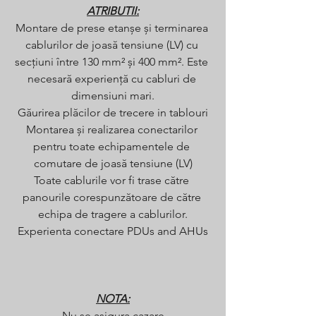
ATRIBUTII:
Montare de prese etanșe și terminarea 
cablurilor de joasă tensiune (LV) cu 
secțiuni între 130 mm² și 400 mm². Este 
necesară experiență cu cabluri de 
dimensiuni mari.
Găurirea plăcilor de trecere in tablouri
Montarea și realizarea conectarilor 
pentru toate echipamentele de 
comutare de joasă tensiune (LV)
Toate cablurile vor fi trase către 
panourile corespunzătoare de către 
echipa de tragere a cablurilor.
Experienta conectare PDUs and AHUs
NOTA:
Nu se asigura cazare