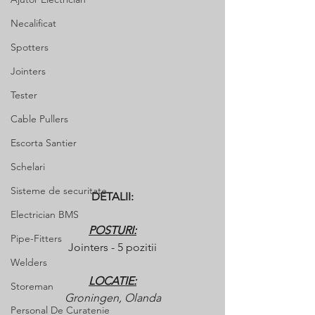
Necalificat
Spotters
Jointers
Tester
Cable Pullers
Escorta Santier
Schelari
Sisteme de securitate
DETALII:
Electrician BMS
POSTURI:
Pipe-Fitters
Jointers - 5 pozitii
Welders
LOCATIE:
Storeman
Groningen, Olanda
Personal De Curatenie