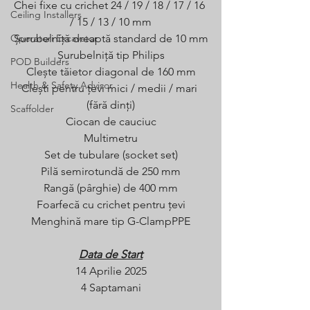
Chei fixe cu crichet 24 / 19 / 18 / 17 / 16 
Ceiling Installers
/ 15 / 13 / 10 mm
Operatori Excavator
Șurubelniță dreaptă standard de 10 mm
Șurubelniță tip Philips
POD Builders
Clește tăietor diagonal de 160 mm
Health & Safety Advisor
Clești pentru țevi mici / medii / mari 
(fără dinți)
Scaffolder
Ciocan de cauciuc
Multimetru
Set de tubulare (socket set)
Pilă semirotundă de 250 mm
Rangă (pârghie) de 400 mm
Foarfecă cu crichet pentru țevi
Menghină mare tip G-ClampPPE
Data de Start
14 Aprilie 2025
4 Saptamani