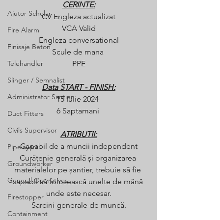
CERINTE:
Ajutor Schelar
CV Engleza actualizat
VCA Valid
Fire Alarm
Engleza conversational
Finisaje Beton
Scule de mana 
Telehandler
PPE
Slinger / Semnalist
Data START - FINISH:
Administrator Santier
15 Iulie 2024 
6 Saptamani 
Duct Fitters
Civils Supervisor
ATRIBUTII:
Capabil de a muncii independent
Pipelayers
Curățenie generală și organizarea 
Groundworker
materialelor pe șantier, trebuie să fie 
General Operatives
capabil să folosească unelte de mână 
unde este necesar.
Firestopper
Sarcini generale de muncă.
Containment