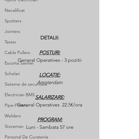
Necalificat
Spotters
Jointers
DETALII:
Tester
Cable Pullers
POSTURI:
General Operatives - 3 pozitii
Escorta Santier
Schelari
LOCATIE:
Amsterdam
Sisteme de securitate
Electrician BMS
SALARIZARE:
General Operatives  22.5€/ora
Pipe-Fitters
Welders
PROGRAM:
Storeman
Luni - Sambata 57 ore
Personal De Curatenie